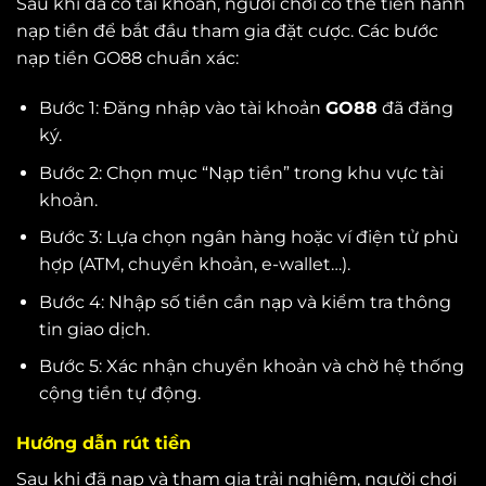
Sau khi đã có tài khoản, người chơi có thể tiến hành
nạp tiền để bắt đầu tham gia đặt cược. Các bước
nạp tiền GO88 chuẩn xác:
Bước 1: Đăng nhập vào tài khoản
GO88
đã đăng
ký.
Bước 2: Chọn mục “Nạp tiền” trong khu vực tài
khoản.
Bước 3: Lựa chọn ngân hàng hoặc ví điện tử phù
hợp (ATM, chuyển khoản, e-wallet…).
Bước 4: Nhập số tiền cần nạp và kiểm tra thông
tin giao dịch.
Bước 5: Xác nhận chuyển khoản và chờ hệ thống
cộng tiền tự động.
Hướng dẫn rút tiền
Sau khi đã nạp và tham gia trải nghiệm, người chơi