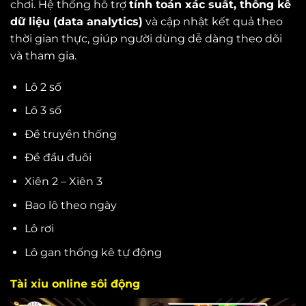
chơi. Hệ thống hỗ trợ
tính toán xác suất, thống kê
dữ liệu (data analytics)
và cập nhật kết quả theo
thời gian thực, giúp người dùng dễ dàng theo dõi
và tham gia.
Lô 2 số
Lô 3 số
Đề truyền thống
Đề đầu đuôi
Xiên 2 – Xiên 3
Bao lô theo ngày
Lô rơi
Lô gan thống kê tự động
Tài xỉu online sôi động