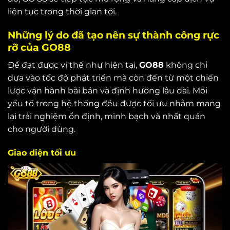
liên tục trong thời gian tới.
Những lý do đã tạo nên sự thành công rực
rỡ của GO88
Để đạt được vị thế như hiện tại,
GO88
không chỉ
dựa vào tốc độ phát triển mà còn đến từ một chiến
lược vận hành bài bản và định hướng lâu dài. Mỗi
yếu tố trong hệ thống đều được tối ưu nhằm mang
lại trải nghiệm ổn định, minh bạch và nhất quán
cho người dùng.
Giao diện tối ưu