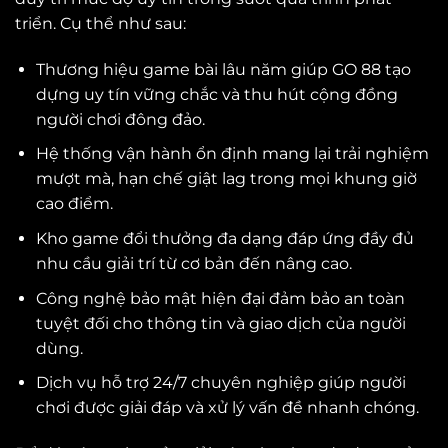
triển. Cụ thể như sau:
Thương hiệu game bài lâu năm giúp GO 88 tạo
dựng uy tín vững chắc và thu hút cộng đồng
người chơi đông đảo.
Hệ thống vận hành ổn định mang lại trải nghiệm
mượt mà, hạn chế giật lag trong mọi khung giờ
cao điểm.
Kho game đổi thưởng đa dạng đáp ứng đầy đủ
nhu cầu giải trí từ cơ bản đến nâng cao.
Công nghệ bảo mật hiện đại đảm bảo an toàn
tuyệt đối cho thông tin và giao dịch của người
dùng.
Dịch vụ hỗ trợ 24/7 chuyên nghiệp giúp người
chơi được giải đáp và xử lý vấn đề nhanh chóng.