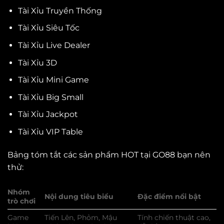
Tài Xỉu Truyền Thống
Tài Xỉu Siêu Tốc
Tài Xỉu Live Dealer
Tài Xỉu 3D
Tài Xỉu Mini Game
Tài Xỉu Big Small
Tài Xỉu Jackpot
Tài Xỉu VIP Table
Bảng tóm tắt các sản phẩm HOT tại GO88 bạn nên
thử:
Nhóm
Nội dung tiêu biểu
Đặc điểm nổi bật
trò chơi
Game
Tiến Lên, Phỏm, Mậu
Tính chiến thuật cao,