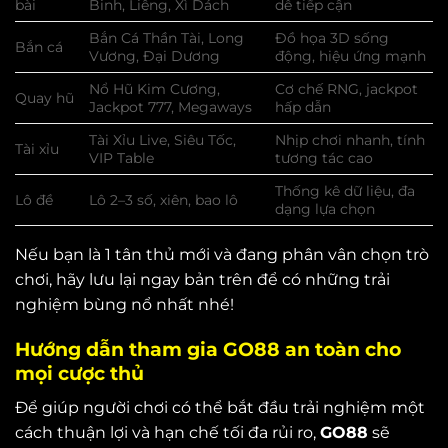
bài
Binh, Liêng, Xì Dách
dễ tiếp cận
Bắn Cá Thần Tài, Long
Đồ họa 3D sống
Bắn cá
Vương, Đại Dương
động, hiệu ứng mạnh
Nổ Hũ Kim Cương,
Cơ chế RNG, jackpot
Quay hũ
Jackpot 777, Megaways
hấp dẫn
Tài Xỉu Live, Siêu Tốc,
Nhịp chơi nhanh, tính
Tài xỉu
VIP Table
tương tác cao
Thống kê dữ liệu, đa
Lô đề
Lô 2–3 số, xiên, bao lô
dạng lựa chọn
Nếu bạn là 1 tân thủ mới và đang phân vân chọn trò
chơi, hãy lưu lại ngay bản trên để có những trải
nghiệm bùng nổ nhất nhé!
Hướng dẫn tham gia GO88 an toàn cho
mọi cược thủ
Để giúp người chơi có thể bắt đầu trải nghiệm một
cách thuận lợi và hạn chế tối đa rủi ro,
GO88
sẽ