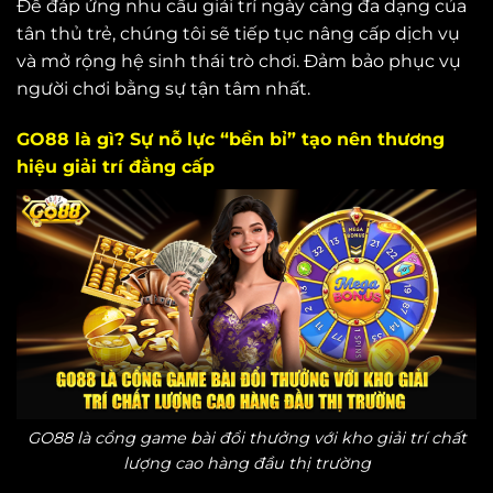
Để đáp ứng nhu cầu giải trí ngày càng đa dạng của
tân thủ trẻ, chúng tôi sẽ tiếp tục nâng cấp dịch vụ
và mở rộng hệ sinh thái trò chơi. Đảm bảo phục vụ
người chơi bằng sự tận tâm nhất.
GO88 là gì? Sự nỗ lực “bền bỉ” tạo nên thương
hiệu giải trí đẳng cấp
GO88 là cổng game bài đổi thưởng với kho giải trí chất
lượng cao hàng đầu thị trường