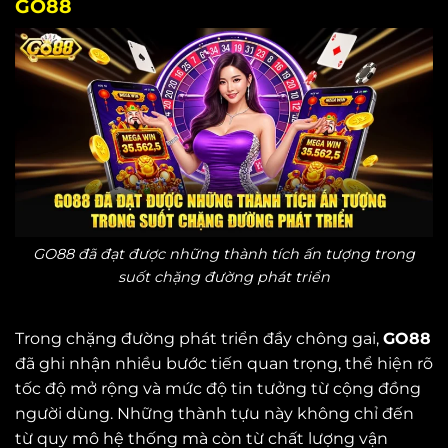
GO88
GO88 đã đạt được những thành tích ấn tượng trong
suốt chặng đường phát triển
Trong chặng đường phát triển đầy chông gai,
GO88
đã ghi nhận nhiều bước tiến quan trọng, thể hiện rõ
tốc độ mở rộng và mức độ tin tưởng từ cộng đồng
người dùng. Những thành tựu này không chỉ đến
từ quy mô hệ thống mà còn từ chất lượng vận