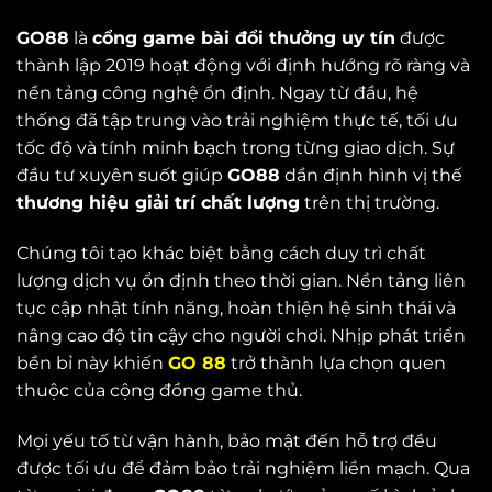
GO88
là
cổng game bài đổi thưởng uy tín
được
thành lập 2019 hoạt động với định hướng rõ ràng và
nền tảng công nghệ ổn định. Ngay từ đầu, hệ
thống đã tập trung vào trải nghiệm thực tế, tối ưu
tốc độ và tính minh bạch trong từng giao dịch. Sự
đầu tư xuyên suốt giúp
GO88
dần định hình vị thế
thương hiệu giải trí chất lượng
trên thị trường.
Chúng tôi
tạo khác biệt bằng cách duy trì chất
lượng dịch vụ ổn định theo thời gian. Nền tảng liên
tục cập nhật tính năng, hoàn thiện hệ sinh thái và
nâng cao độ tin cậy cho người chơi. Nhịp phát triển
bền bỉ này khiến
GO 88
trở thành lựa chọn quen
thuộc của cộng đồng game thủ.
Mọi yếu tố từ vận hành, bảo mật đến hỗ trợ đều
được tối ưu để đảm bảo trải nghiệm liền mạch. Qua