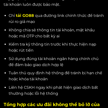
tài khoản luôn được bảo mật.
Chỉ
tải GO88
qua đường link chính thức để tránh
rủi ro giả mạo
Không chia sẻ thông tin tài khoản, mật khẩu
hoặc mã OTP cho bất kỳ ai
Kiểm tra kỹ thông tin trước khi thực hiện nạp
hoặc rút tiền
Sử dụng đúng tài khoản ngân hàng chính chủ
để đảm bảo giao dịch hợp lệ
Tuân thủ quy định hệ thống để tránh bị hạn chế
hoặc khóa tài khoản
Liên hệ CSKH ngay khi phát hiện giao dịch bất
thường hoặc lỗi hệ thống
Tổng hợp các ưu đãi không thể bỏ lỡ của