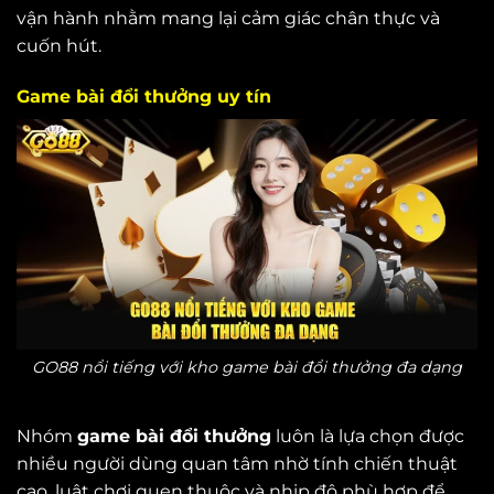
vận hành nhằm mang lại cảm giác chân thực và
cuốn hút.
Game bài đổi thưởng uy tín
GO88 nổi tiếng với kho game bài đổi thưởng đa dạng
Nhóm
game bài đổi thưởng
luôn là lựa chọn được
nhiều người dùng quan tâm nhờ tính chiến thuật
cao, luật chơi quen thuộc và nhịp độ phù hợp để