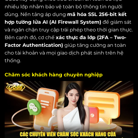
nhiều lớp nhằm bảo vệ toàn bộ thông tin người
dùng. Nền tảng áp dụng
mã hóa SSL 256-bit kết
hợp tường lửa AI (AI Firewall System)
để giám sát
và ngăn chặn truy cập trái phép theo thời gian thực.
Bên cạnh đó, cơ chế
xác thực đa lớp (2FA – Two-
Factor Authentication)
giúp tăng cường an toàn
cho tài khoản và mọi giao dịch phát sinh trên hệ
thống.
Chăm sóc khách hàng chuyên nghiệp