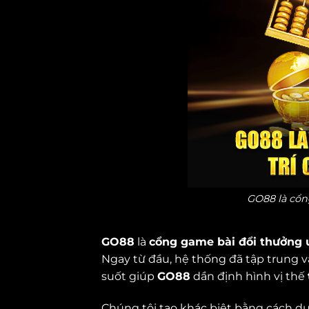
GO88 là cổng
GO88
là
cổng game bài đổi thưởng u
Ngay từ đầu, hệ thống đã tập trung và
suốt giúp
GO88
dần định hình vị thế
Chúng tôi
tạo khác biệt bằng cách duy