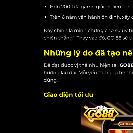
Hơn 200 tựa game giải trí, liên tục
Trên 6 năm vận hành ổn định, xây 
Đây chính là minh chứng cho sự uy tí
chiến thắng”. Thay vào đó, GO 88 sẽ t
Những lý do đã tạo nê
Để đạt được vị thế như hiện tại,
GO8
hướng lâu dài. Mỗi yếu tố trong hệ 
dùng.
Giao diện tối ưu