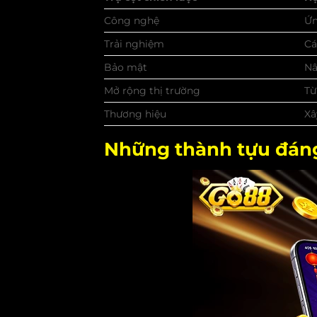
Công nghệ
Ứn
Trải nghiệm
Cá
Bảo mật
Nâ
Mở rộng thị trường
Từ
Thương hiệu
Xâ
Những thành tựu đá