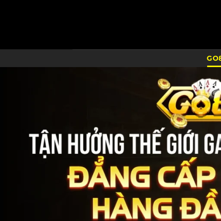
Bỏ
qua
nội
dung
GO