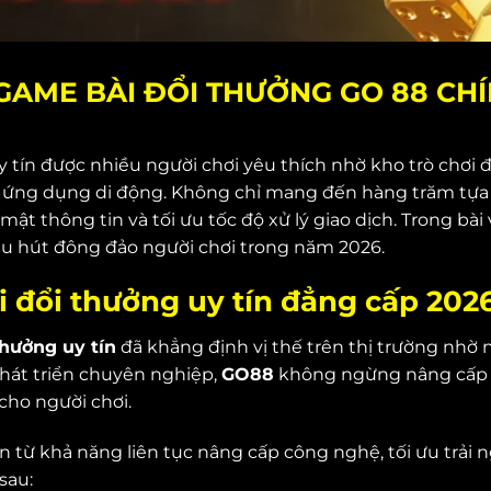
GAME BÀI ĐỔI THƯỞNG GO 88 CH
 tín được nhiều người chơi yêu thích nhờ kho trò chơi đa
n ứng dụng di động. Không chỉ mang đến hàng trăm tự
mật thông tin và tối ưu tốc độ xử lý giao dịch. Trong bà
u hút đông đảo người chơi trong năm 2026.
 đổi thưởng uy tín đẳng cấp 202
hưởng uy tín
đã khẳng định vị thế trên thị trường nhờ 
 phát triển chuyên nghiệp,
GO88
không ngừng nâng cấp c
cho người chơi.
từ khả năng liên tục nâng cấp công nghệ, tối ưu trải n
 sau: