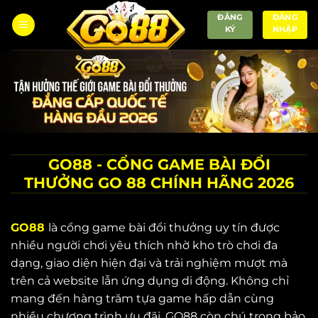
Bỏ
ĐĂNG
ĐĂNG
qua
KÝ
NHẬP
nội
dung
GO88 - CỔNG GAME BÀI ĐỔI
THƯỞNG GO 88 CHÍNH HÃNG 2026
GO88
là cổng game bài đổi thưởng uy tín được
nhiều người chơi yêu thích nhờ kho trò chơi đa
dạng, giao diện hiện đại và trải nghiệm mượt mà
trên cả website lẫn ứng dụng di động. Không chỉ
mang đến hàng trăm tựa game hấp dẫn cùng
nhiều chương trình ưu đãi, GO88 còn chú trọng bảo