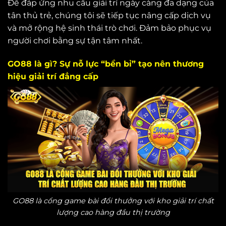
Để đáp ứng nhu cầu giải trí ngày càng đa dạng của
tân thủ trẻ, chúng tôi sẽ tiếp tục nâng cấp dịch vụ
và mở rộng hệ sinh thái trò chơi. Đảm bảo phục vụ
người chơi bằng sự tận tâm nhất.
GO88 là gì? Sự nỗ lực “bền bỉ” tạo nên thương
hiệu giải trí đẳng cấp
GO88 là cổng game bài đổi thưởng với kho giải trí chất
lượng cao hàng đầu thị trường