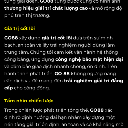
từng giai đoạn,
GO88
từng bước củng cố hình ảnh
thương hiệu giải trí chất lượng cao
và mở rộng độ
phủ trên thị trường.
Giá trị cốt lõi
GO88
xây dựng
giá trị cốt lõi
dựa trên sự minh
bạch, an toàn và lấy trải nghiệm người dùng làm
trung tâm. Chúng tôi cam kết vận hành hệ thống
công bằng, ứng dụng
công nghệ bảo mật hiện đại
và đảm bảo giao dịch nhanh chóng, ổn định. Trên
hành trình phát triển,
GO 88
không ngừng nâng
cấp dịch vụ để mang đến
trải nghiệm giải trí đẳng
cấp
cho cộng đồng.
Tầm nhìn chiến lược
Trong chiến lược phát triển tổng thể,
GO88
xác
định rõ định hướng dài hạn nhằm xây dựng một
nền tảng giải trí ổn định, an toàn và có khả năng mở