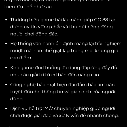
triển. Cụ thể như sau:
Thương hiệu game bài lâu năm giúp GO 88 tạo
dựng uy tín vững chắc và thu hút cộng đồng
người chơi đông đảo.
Hệ thống vận hành ổn định mang lại trải nghiệm
mượt mà, hạn chế giật lag trong mọi khung giờ
cao điểm.
Kho game đổi thưởng đa dạng đáp ứng đầy đủ
nhu cầu giải trí từ cơ bản đến nâng cao.
Công nghệ bảo mật hiện đại đảm bảo an toàn
tuyệt đối cho thông tin và giao dịch của người
dùng.
Dịch vụ hỗ trợ 24/7 chuyên nghiệp giúp người
chơi được giải đáp và xử lý vấn đề nhanh chóng.