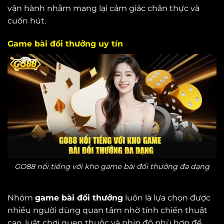
vận hành nhằm mang lại cảm giác chân thực và
cuốn hút.
Game bài đổi thưởng uy tín
GO88 nổi tiếng với kho game bài đổi thưởng đa dạng
Nhóm
game bài đổi thưởng
luôn là lựa chọn được
nhiều người dùng quan tâm nhờ tính chiến thuật
cao, luật chơi quen thuộc và nhịp độ phù hợp để