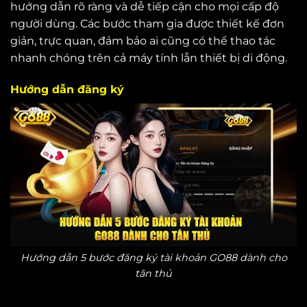
hướng dẫn rõ ràng và dễ tiếp cận cho mọi cấp độ
người dùng. Các bước tham gia được thiết kế đơn
giản, trực quan, đảm bảo ai cũng có thể thao tác
nhanh chóng trên cả máy tính lẫn thiết bị di động.
Hướng dẫn đăng ký
Hướng dẫn 5 bước đăng ký tài khoản GO88 dành cho
tân thủ