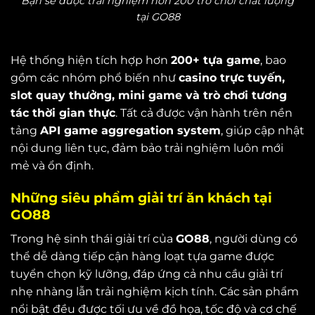
Bạn sẽ được trải nghiệm hơn 200 trò chơi chất lượng
tại GO88
Hệ thống hiện tích hợp hơn
200+ tựa game
, bao
gồm các nhóm phổ biến như
casino trực tuyến,
slot quay thưởng, mini game và trò chơi tương
tác thời gian thực
. Tất cả được vận hành trên nền
tảng
API game aggregation system
, giúp cập nhật
nội dung liên tục, đảm bảo trải nghiệm luôn mới
mẻ và ổn định.
Những siêu phẩm giải trí ăn khách tại
GO88
Trong hệ sinh thái giải trí của
GO88
, người dùng có
thể dễ dàng tiếp cận hàng loạt tựa game được
tuyển chọn kỹ lưỡng, đáp ứng cả nhu cầu giải trí
nhẹ nhàng lẫn trải nghiệm kịch tính. Các sản phẩm
nổi bật đều được tối ưu về đồ họa, tốc độ và cơ chế