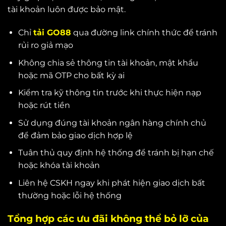
tài khoản luôn được bảo mật.
Chỉ
tải GO88
qua đường link chính thức để tránh
rủi ro giả mạo
Không chia sẻ thông tin tài khoản, mật khẩu
hoặc mã OTP cho bất kỳ ai
Kiểm tra kỹ thông tin trước khi thực hiện nạp
hoặc rút tiền
Sử dụng đúng tài khoản ngân hàng chính chủ
để đảm bảo giao dịch hợp lệ
Tuân thủ quy định hệ thống để tránh bị hạn chế
hoặc khóa tài khoản
Liên hệ CSKH ngay khi phát hiện giao dịch bất
thường hoặc lỗi hệ thống
Tổng hợp các ưu đãi không thể bỏ lỡ của