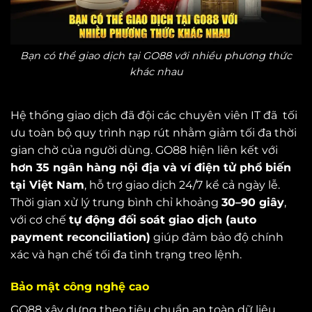
Bạn có thể giao dịch tại GO88 với nhiều phương thức
khác nhau
Hệ thống giao dịch đã đội các chuyên viên IT đã tối
ưu toàn bộ quy trình nạp rút nhằm giảm tối đa thời
gian chờ của người dùng. GO88 hiện liên kết với
hơn 35 ngân hàng nội địa và ví điện tử phổ biến
tại Việt Nam
, hỗ trợ giao dịch 24/7 kể cả ngày lễ.
Thời gian xử lý trung bình chỉ khoảng
30–90 giây
,
với cơ chế
tự động đối soát giao dịch (auto
payment reconciliation)
giúp đảm bảo độ chính
xác và hạn chế tối đa tình trạng treo lệnh.
Bảo mật công nghệ cao
GO88 xây dựng theo tiêu chuẩn an toàn dữ liệu