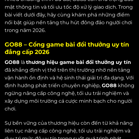
mật thông tin và tối ưu tốc độ xử lý giao dịch. Trong
bài viết dưới đây, hãy cùng khám phá những điểm
nổi bật giúp nền tảng thu hút đông đảo người chơi
trong năm 2026.
GO88 – Cổng game bài đổi thưởng uy tín
đẳng cấp 2026
GO88
là
thương hiệu game bài đổi thưởng uy tín
đã khẳng định vị thế trên thị trường nhờ nền tảng
vận hành ổn định và hệ sinh thái giải trí đa dạng. Với
định hướng phát triển chuyên nghiệp,
GO88
không
ngừng nâng cấp công nghệ, tối ưu trải nghiệm và
xây dựng môi trường cá cược minh bạch cho người
chơi.
Sự bền vững của thương hiệu còn đến từ khả năng
liên tục nâng cấp công nghệ, tối ưu trải nghiệm và
duy trì mức độ uy tín trong suốt quá trình phát