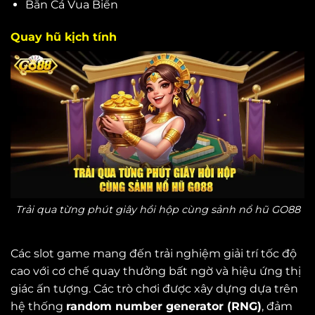
Bắn Cá Vua Biển
Quay hũ kịch tính
Trải qua từng phút giây hồi hộp cùng sảnh nổ hũ GO88
Các slot game mang đến trải nghiệm giải trí tốc độ
cao với cơ chế quay thưởng bất ngờ và hiệu ứng thị
giác ấn tượng. Các trò chơi được xây dựng dựa trên
hệ thống
random number generator (RNG)
, đảm