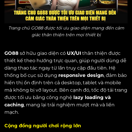
Trang chủ GO88 được tối ưu giao diện mang đến cảm
giác thân thiện trên mọi thiết bị
GO88
sở hữu giao diện có
UX/UI
thân thiện được
thiết kế theo hướng trực quan, giúp người dùng dễ
dàng thao tác ngay từ lần truy cập đầu tiên. Hệ
thống bố cục sử dụng
responsive design
, đảm bảo
hiển thị ổn định trên cả desktop, tablet và mobile
mà không bị vỡ layout. Bên cạnh đó, tốc độ tải trang
được tối ưu bằng công nghệ
lazy loading và
caching
, mang lại trải nghiệm mượt mà và liền
mạch.
Cộng đồng người chơi rộng lớn