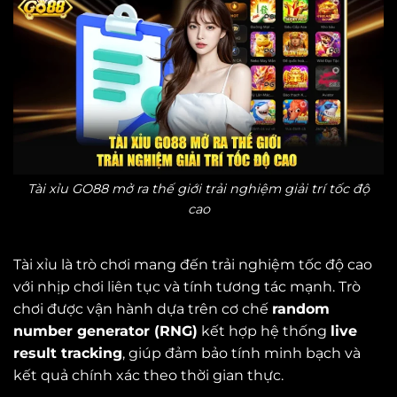
Tài xỉu GO88 mở ra thế giới trải nghiệm giải trí tốc độ
cao
Tài xỉu là trò chơi mang đến trải nghiệm tốc độ cao
với nhịp chơi liên tục và tính tương tác mạnh. Trò
chơi được vận hành dựa trên cơ chế
random
number generator (RNG)
kết hợp hệ thống
live
result tracking
, giúp đảm bảo tính minh bạch và
kết quả chính xác theo thời gian thực.